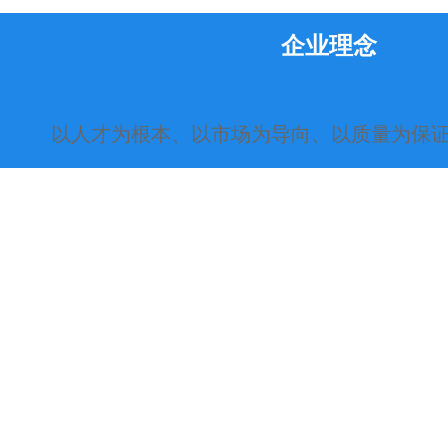
企业理念
以人才为根本、以市场为导向、以质量为保
企业精神
团结、创新、诚信、务实
质量放针