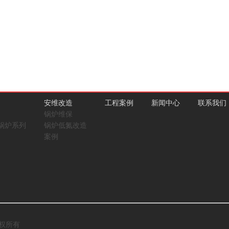
安全第一、质量为本、科技领先、
经营方针
创新是根本、质量是生命、务实是宗旨
安维改造
工程案例
新闻中心
联系我们
锅炉维保
锅炉系列
锅炉低氮改造
营销方针
案例
引领市场、创造市场、服务市场、想用户所
版权所有