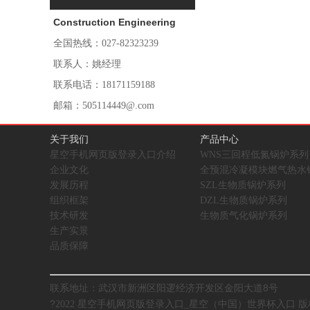
Construction Engineering
全国热线：027-82323239
联系人：姚经理
联系电话：18171159188
邮箱：505114449@.com
新洲区阳逻
地址：湖北省武汉市
关于我们
产品中心
经济开发区金阳大道8 号
星空手机网页版登录入口介绍
WNS三回程低氮锅炉系列
企业文化
全预混冷凝模块燃气热水
发展历程
SZL生物质锅炉系列
组织框架
DZL生物质锅炉系列
技术研发
生物质气化锅炉系列
生产实景
品质保障
联系地址：武汉市新洲区阳逻经济开发区金阳大道8号
?
2022 星空手机网页版登录入口_星空（中国）世界杯入口 